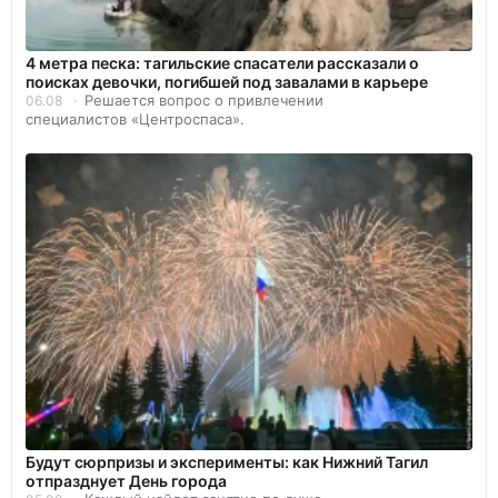
4 метра песка: тагильские спасатели рассказали о
поисках девочки, погибшей под завалами в карьере
Решается вопрос о привлечении
06.08
специалистов «Центроспаса».
Будут сюрпризы и эксперименты: как Нижний Тагил
отпразднует День города