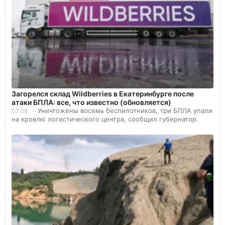
Загорелся склад Wildberries в Екатеринбурге после
атаки БПЛА: все, что известно (обновляется)
Уничтожены восемь беспилотников, три БПЛА упали
07.08
на кровлю логистического центра, сообщил губернатор.