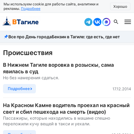
Мы используем cookie для работы сайта, аналитики и
Хорошо
рекламы.
Подробнее
Все про День города
Бензин в Тагиле: где есть, где нет
Все новости
Происшествия
Происшествия
Город
В Нижнем Тагиле воровка в розыскы, сама
явилась в суд
Власть
Но без намерения сдаться.
Жизнь
Подробнее
17.12.2014
Экономика
На Красном Камне водитель проехал на красный
свет и сбил пешехода на смерть (видео)
Общество
Пассажиры, которые находились в машине спешно
переложили кучу вещей в такси и уехали.
Рассказать новость