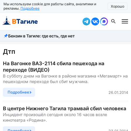
Мы используем cookie для работы сайта, аналитики и
Хорошо
рекламы.
Подробнее
Бензин в Тагиле: где есть, где нет
Все новости
Происшествия
Дтп
Город
На Вагонке ВАЗ-2114 сбила пешехода на
переходе (ВИДЕО)
Власть
В субботу днем на Вагонке в районе магазина «Мегамарт» на
пешеходном переходе был сбит мужчина.
Жизнь
Подробнее
26.01.2014
Экономика
В центре Нижнего Тагила трамвай сбил человека
Общество
Инцидент произошёл сегодня около 16 часов возле
кинотеатра «Родина».
Рассказать новость
Подробнее
23.01.2014