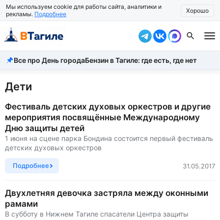
Мы используем cookie для работы сайта, аналитики и
Хорошо
рекламы.
Подробнее
Все про День города
Бензин в Тагиле: где есть, где нет
Все новости
Происшествия
Дети
Город
Фестиваль детских духовых оркестров и другие
мероприятия посвящённые Международному
Власть
Дню защиты детей
1 июня на сцене парка Бондина состоится первый фестиваль
Жизнь
детских духовых оркестров
Экономика
Подробнее
31.05.2017
Общество
Двухлетняя девочка застряла между оконными
рамами
Рассказать новость
В субботу в Нижнем Тагиле спасатели Центра защиты