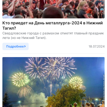
Кто приедет на День металлурга-2024 в Нижний
Тагил?
Свердловские города с размахом отметят главный праздник
лета (но не Нижний Тагил).
Подробнее
18.07.2024