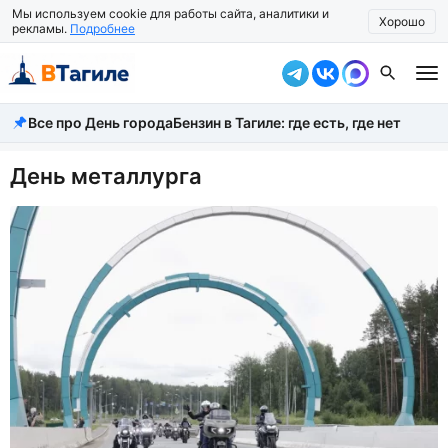
Мы используем cookie для работы сайта, аналитики и
Хорошо
рекламы.
Подробнее
Все про День города
Бензин в Тагиле: где есть, где нет
Все новости
Происшествия
День металлурга
Город
Власть
Жизнь
Экономика
Общество
Рассказать новость