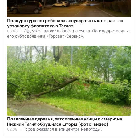
Прокуратура потребовала аннулировать контракт на
установку флагштока в Тагиле
Суд уже наложил арест на счета «Тагилдорстроя» и
03.08
его субподрядчика «Горсвет-Сервис».
Поваленные деревья, затопленные улицы и смерч: на
Нижний Тагил обрушился шторм (фото, видео)
Город оказался в эпицентре непогоды.
02.08