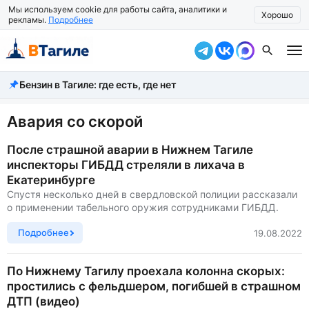
Мы используем cookie для работы сайта, аналитики и
Хорошо
рекламы.
Подробнее
Бензин в Тагиле: где есть, где нет
Все новости
Происшествия
Авария со скорой
Город
После страшной аварии в Нижнем Тагиле
инспекторы ГИБДД стреляли в лихача в
Власть
Екатеринбурге
Спустя несколько дней в свердловской полиции рассказали
Жизнь
о применении табельного оружия сотрудниками ГИБДД.
Экономика
Подробнее
19.08.2022
Общество
По Нижнему Тагилу проехала колонна скорых:
простились с фельдшером, погибшей в страшном
Рассказать новость
ДТП (видео)