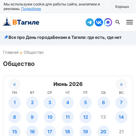
Мы используем cookie для работы сайта, аналитики и
Хорошо
рекламы.
Подробнее
Все про День города
Бензин в Тагиле: где есть, где нет
Все новости
Происшествия
Главная
Общество
Общество
Город
Власть
«
Июнь 2026
»
Жизнь
ПН
ВТ
СР
ЧТ
ПТ
СБ
ВС
Экономика
1
2
3
4
5
6
7
Общество
8
9
10
11
12
13
14
Рассказать новость
15
16
17
18
19
20
21