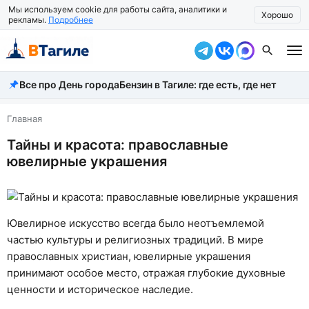
Мы используем cookie для работы сайта, аналитики и
Хорошо
рекламы.
Подробнее
Все про День города
Бензин в Тагиле: где есть, где нет
Все новости
Происшествия
Главная
Тайны и красота: православные
Город
ювелирные украшения
Власть
Жизнь
Ювелирное искусство всегда было неотъемлемой
Экономика
частью культуры и религиозных традиций. В мире
православных христиан, ювелирные украшения
Общество
принимают особое место, отражая глубокие духовные
Рассказать новость
ценности и историческое наследие.