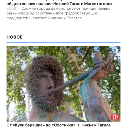
общественник сравнил Нижний Тагил и Магнитогорск
Схожие города демонстрируют принципиально
05.08
разный подход собственников градообразующих
предприятий, считает Анатолий Толстов.
НОВОЕ
От «Купи барашка» до «Охотника»: в Нижнем Тагиле