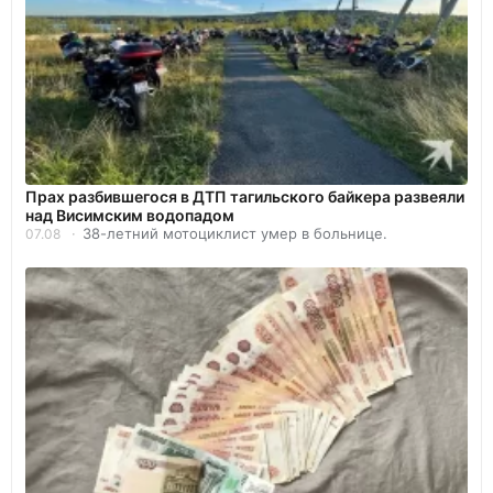
Прах разбившегося в ДТП тагильского байкера развеяли
над Висимским водопадом
38-летний мотоциклист умер в больнице.
07.08