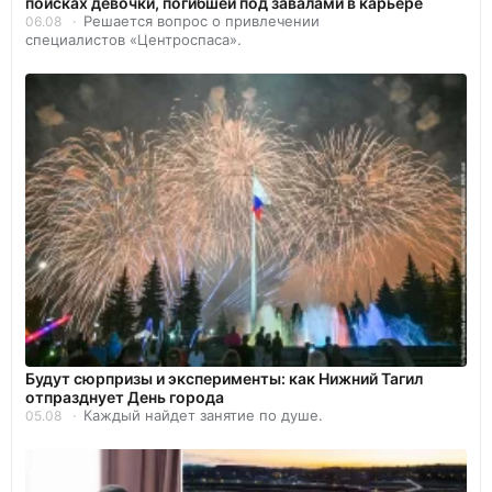
поисках девочки, погибшей под завалами в карьере
Решается вопрос о привлечении
06.08
специалистов «Центроспаса».
Будут сюрпризы и эксперименты: как Нижний Тагил
отпразднует День города
Каждый найдет занятие по душе.
05.08