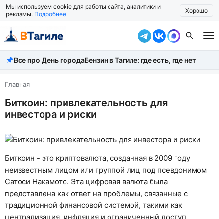
Мы используем cookie для работы сайта, аналитики и
Хорошо
рекламы.
Подробнее
Все про День города
Бензин в Тагиле: где есть, где нет
Все новости
Происшествия
Главная
Биткоин: привлекательность для
Город
инвестора и риски
Власть
Жизнь
Биткоин - это криптовалюта, созданная в 2009 году
Экономика
неизвестным лицом или группой лиц под псевдонимом
Сатоси Накамото. Эта цифровая валюта была
Общество
представлена как ответ на проблемы, связанные с
Рассказать новость
традиционной финансовой системой, такими как
централизация, инфляция и ограниченный доступ.