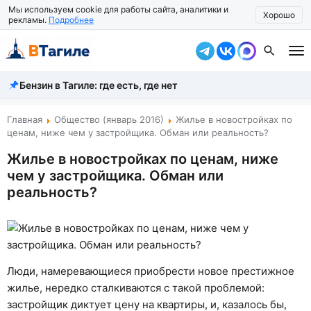
Мы используем cookie для работы сайта, аналитики и
Хорошо
рекламы.
Подробнее
Бензин в Тагиле: где есть, где нет
Все новости
Происшествия
Главная
Общество (январь 2016)
Жилье в новостройках по
ценам, ниже чем у застройщика. Обман или реальность?
Город
Жилье в новостройках по ценам, ниже
чем у застройщика. Обман или
Власть
реальность?
Жизнь
Экономика
Общество
Люди, намеревающиеся приобрести новое престижное
жилье, нередко сталкиваются с такой проблемой:
Рассказать новость
застройщик диктует цену на квартиры, и, казалось бы,