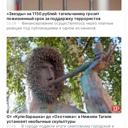
«Звезды» на 1150 рублей: тагильчанину грозит
пожизненный срок за поддержку террористов
Финансирование осуществлялось через платные
08.08
реакции под публикациями в одном из каналов.
От «Купи барашка» до «Охотника»: в Нижнем Тагиле
установят необычные скульптуры
В городе подвели итоги симпозиума городской и
07.08