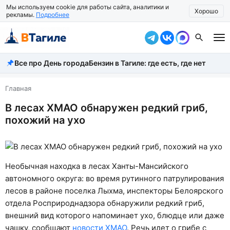
Мы используем cookie для работы сайта, аналитики и
Хорошо
рекламы.
Подробнее
Все про День города
Бензин в Тагиле: где есть, где нет
Все новости
Происшествия
Главная
В лесах ХМАО обнаружен редкий гриб,
Город
похожий на ухо
Власть
Жизнь
Необычная находка в лесах Ханты-Мансийского
Экономика
автономного округа: во время рутинного патрулирования
лесов в районе поселка Лыхма, инспекторы Белоярского
Общество
отдела Росприроднадзора обнаружили редкий гриб,
Рассказать новость
внешний вид которого напоминает ухо, блюдце или даже
чашку, сообщают
новости ХМАО
. Речь идет о грибе с