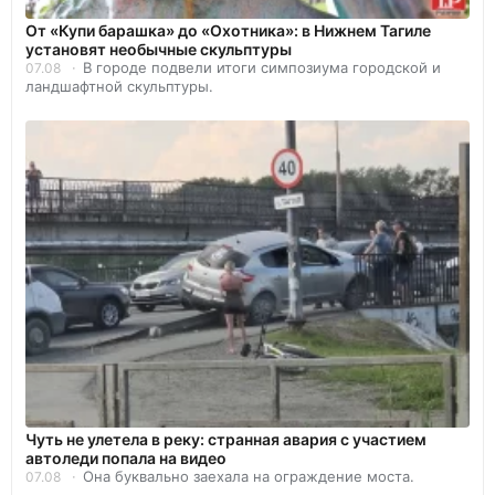
От «Купи барашка» до «Охотника»: в Нижнем Тагиле
установят необычные скульптуры
В городе подвели итоги симпозиума городской и
07.08
ландшафтной скульптуры.
Чуть не улетела в реку: странная авария с участием
автоледи попала на видео
Она буквально заехала на ограждение моста.
07.08