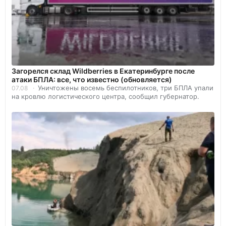
Загорелся склад Wildberries в Екатеринбурге после
атаки БПЛА: все, что известно (обновляется)
Уничтожены восемь беспилотников, три БПЛА упали
07.08
на кровлю логистического центра, сообщил губернатор.