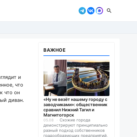
ВАЖНОЕ
глядит и
нное, что
к что он
«Ну не везёт нашему городу с
ный диван.
заводчиками»: общественник
сравнил Нижний Тагил и
Магнитогорск
Схожие города
05.08
демонстрируют принципиально
разный подход собственников
градообразующих предприятий,