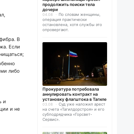
продолжить поиски тела
дочери
л,
По словам женщины,
04.08
операция практически
остановлена, хотя службы это
опровергают.
фибра. В
жа. Если
чищаться;
обенно
ами либо
Прокуратура потребовала
аннулировать контракт на
установку флагштока в Тагиле
ь и
Суд уже наложил арест
03.08
ции и не
на счета «Тагилдорстроя» и его
субподрядчика «Горсвет-
Сервис».