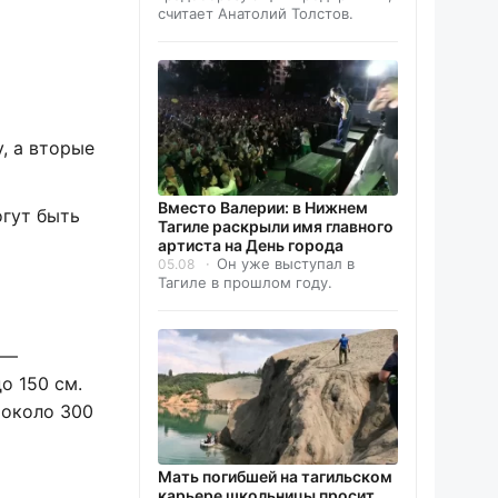
считает Анатолий Толстов.
, а вторые
Вместо Валерии: в Нижнем
огут быть
Тагиле раскрыли имя главного
артиста на День города
Он уже выступал в
05.08
Тагиле в прошлом году.
 —
о 150 см.
 около 300
Мать погибшей на тагильском
карьере школьницы просит