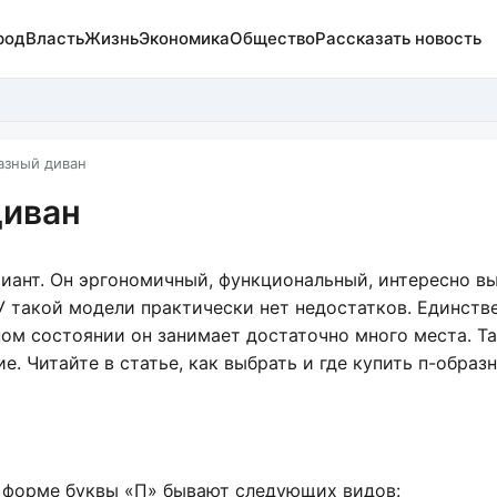
род
Власть
Жизнь
Экономика
Общество
Рассказать новость
азный диван
диван
иант. Он эргономичный, функциональный, интересно вы
У такой модели практически нет недостатков. Единстве
ном состоянии он занимает достаточно много места. Та
. Читайте в статье, как выбрать и где купить п-образ
в форме буквы «П» бывают следующих видов: