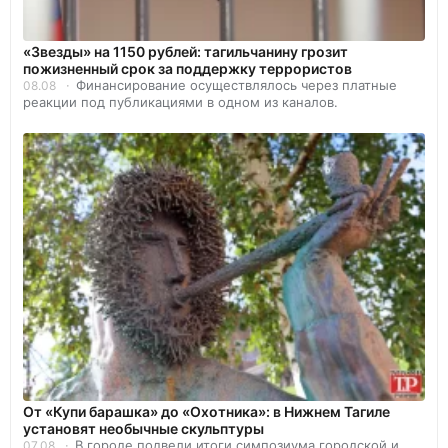
«Звезды» на 1150 рублей: тагильчанину грозит
пожизненный срок за поддержку террористов
Финансирование осуществлялось через платные
08.08
реакции под публикациями в одном из каналов.
От «Купи барашка» до «Охотника»: в Нижнем Тагиле
установят необычные скульптуры
В городе подвели итоги симпозиума городской и
07.08