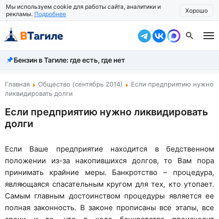
Мы используем cookie для работы сайта, аналитики и
Хорошо
рекламы.
Подробнее
Бензин в Тагиле: где есть, где нет
Все новости
Происшествия
Главная
Общество (сентябрь 2014)
Если предприятию нужно
ликвидировать долги
Город
Если предприятию нужно ликвидировать
долги
Власть
Жизнь
Если Ваше предприятие находится в бедственном
положении из-за накопившихся долгов, то Вам пора
Экономика
принимать крайние меры. Банкротство – процедура,
Общество
являющаяся спасательным кругом для тех, кто утопает.
Самым главным достоинством процедуры является ее
Рассказать новость
полная законность. В законе прописаны все этапы, все