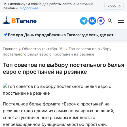
Мы используем cookie для работы сайта, аналитики и
Хорошо
рекламы.
Подробнее
Все про День города
Бензин в Тагиле: где есть, где нет
Все новости
Происшествия
Главная
Общество (октябрь '5)
Топ советов по выбору
постельного белья евро с простыней на резинке
Город
Топ советов по выбору постельного белья
евро с простыней на резинке
Власть
Жизнь
Экономика
Постельное белье формата «Евро» с простыней на
Общество
резинке стало одним из самых популярных решений,
сочетая увеличенные размеры комплекта с
Рассказать новость
непревзойденной функциональностью простыни.