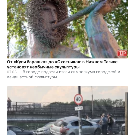
От «Купи барашка» до «Охотника»: в Нижнем Тагиле
установят необычные скульптуры
В городе подвели итоги симпозиума городской и
07.08
ландшафтной скульптуры.