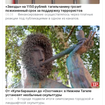
«Звезды» на 1150 рублей: тагильчанину грозит
пожизненный срок за поддержку террористов
Финансирование осуществлялось через платные
08.08
реакции под публикациями в одном из каналов.
От «Купи барашка» до «Охотника»: в Нижнем Тагиле
установят необычные скульптуры
В городе подвели итоги симпозиума городской и
07.08
ландшафтной скульптуры.