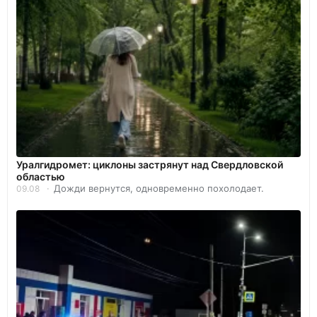
Уралгидромет: циклоны застрянут над Свердловской
областью
Дожди вернутся, одновременно похолодает.
09.08