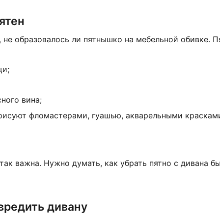
ятен
, не образовалось ли пятнышко на мебельной обивке. П
щи;
сного вина;
 рисуют фломастерами, гуашью, акварельными красками
 так важна. Нужно думать, как убрать пятно с дивана б
авредить дивану