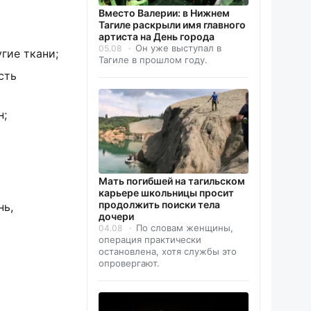
Вместо Валерии: в Нижнем
Тагиле раскрыли имя главного
артиста на День города
Он уже выступал в
05.08
гие ткани;
Тагиле в прошлом году.
сть
н;
Мать погибшей на тагильском
карьере школьницы просит
продолжить поиски тела
нь,
дочери
По словам женщины,
04.08
операция практически
остановлена, хотя службы это
опровергают.