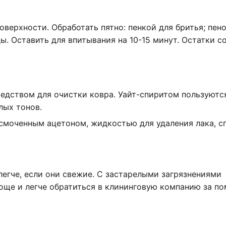
верхности. Обработать пятно: пенкой для бритья; пен
. Оставить для впитывания на 10-15 минут. Остатки с
редством для очистки ковра. Уайт-спиритом пользуютс
лых тонов.
смоченным ацетоном, жидкостью для удаления лака, с
 легче, если они свежие. С застарелыми загрязнениями
роще и легче обратиться в клининговую компанию за п