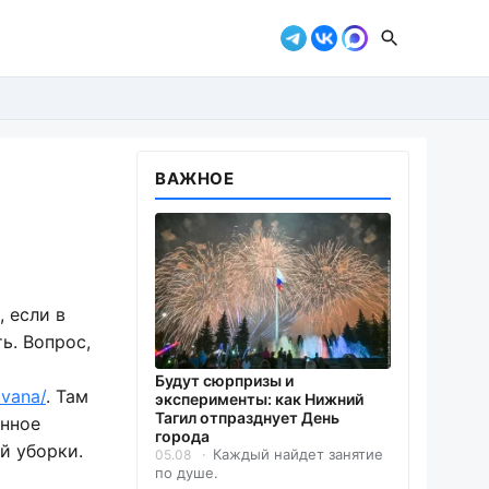
ВАЖНОЕ
 если в
ь. Вопрос,
Будут сюрпризы и
ivana/
. Там
эксперименты: как Нижний
Тагил отпразднует День
енное
города
й уборки.
Каждый найдет занятие
05.08
по душе.