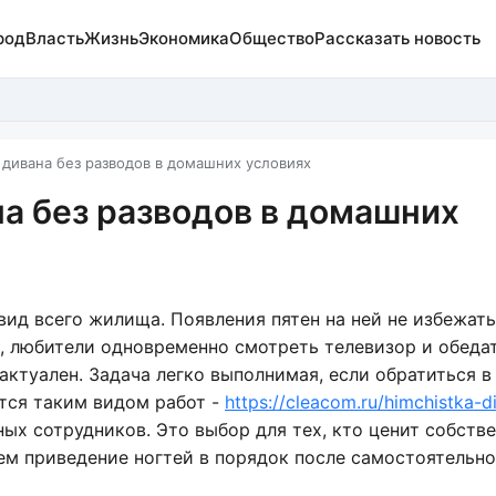
род
Власть
Жизнь
Экономика
Общество
Рассказать новость
с дивана без разводов в домашних условиях
на без разводов в домашних
ид всего жилища. Появления пятен на ней не избежать,
 любители одновременно смотреть телевизор и обедат
 актуален. Задача легко выполнимая, если обратиться в
тся таким видом работ -
https://cleacom.ru/himchistka-d
ых сотрудников. Это выбор для тех, кто ценит собств
чем приведение ногтей в порядок после самостоятельно