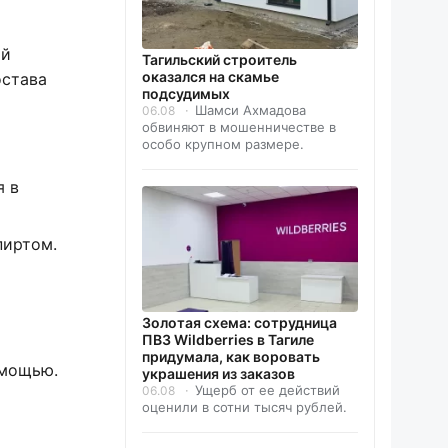
ой
Тагильский строитель
оказался на скамье
остава
подсудимых
Шамси Ахмадова
06.08
обвиняют в мошенничестве в
особо крупном размере.
я в
пиртом.
Золотая схема: сотрудница
ПВЗ Wildberries в Тагиле
придумала, как воровать
омощью.
украшения из заказов
Ущерб от ее действий
06.08
оценили в сотни тысяч рублей.