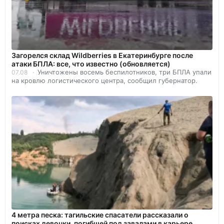
Загорелся склад Wildberries в Екатеринбурге после
атаки БПЛА: все, что известно (обновляется)
Уничтожены восемь беспилотников, три БПЛА упали
07.08
на кровлю логистического центра, сообщил губернатор.
4 метра песка: тагильские спасатели рассказали о
поисках девочки, погибшей под завалами в карьере