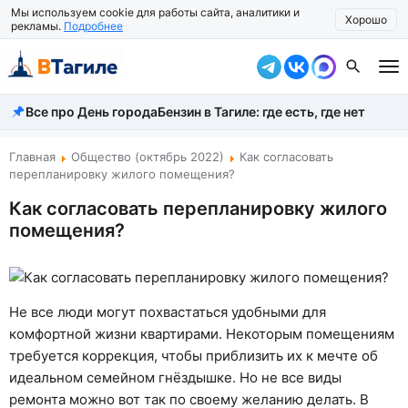
Мы используем cookie для работы сайта, аналитики и
Хорошо
рекламы.
Подробнее
Все про День города
Бензин в Тагиле: где есть, где нет
Все новости
Происшествия
Главная
Общество (октябрь 2022)
Как согласовать
перепланировку жилого помещения?
Город
Как согласовать перепланировку жилого
помещения?
Власть
Жизнь
Экономика
Не все люди могут похвастаться удобными для
комфортной жизни квартирами. Некоторым помещениям
Общество
требуется коррекция, чтобы приблизить их к мечте об
идеальном семейном гнёздышке. Но не все виды
Рассказать новость
ремонта можно вот так по своему желанию делать. В