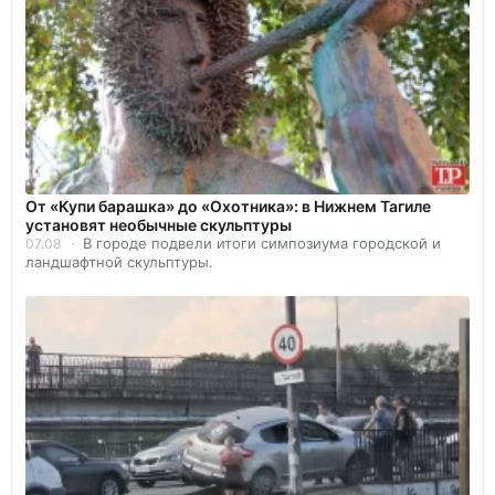
От «Купи барашка» до «Охотника»: в Нижнем Тагиле
установят необычные скульптуры
В городе подвели итоги симпозиума городской и
07.08
ландшафтной скульптуры.