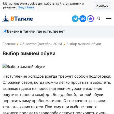
Мы используем cookie для работы сайта, аналитики и
Хорошо
рекламы.
Подробнее
Бензин в Тагиле: где есть, где нет
Все новости
Происшествия
Главная
Общество (октябрь 2016)
Выбор зимней обуви
Выбор зимней обуви
Город
Власть
Жизнь
Наступление холодов всегда требует особой подготовки.
Сложный сезон, когда можно легко простыть и заболеть,
Экономика
вызывает даже на подсознательном уровне желание
ощутить тепло и комфорт. Без удобной, теплой обуви
Общество
пережить зиму проблематично. От ее качества зависит
Рассказать новость
теплота ваших ножек. Поэтому при выборе такого
важного предмета гардероба следует подходить очень