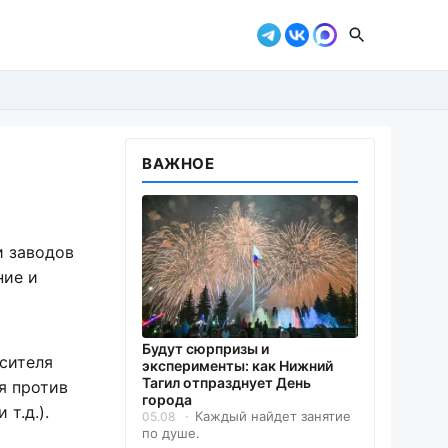
ВАЖНОЕ
и заводов
ние и
Будут сюрпризы и
осителя
эксперименты: как Нижний
Тагил отпразднует День
я против
города
т.д.).
Каждый найдет занятие
05.08
по душе.