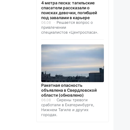
4 метра песка: тагильские
спасатели рассказали о
поисках девочки, погибшей
под завалами в карьере
Решается вопрос о
06.08
привлечении
специалистов «Центроспаса».
️Ракетная опасность
объявлена в Свердловской
области (обновлено)
Сирены тревоги
06.08
сработали в Екатеринбурге,
Нижнем Тагиле и других
городах.