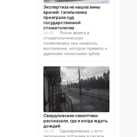
Экспертиза не нашла вины
врачей: тагильчанка
проиграла суд
государственной
стоматологии
После визита в
06.08
стоматологическую
поликлинику нее началось
воспаление, которое привело к
удалению нескольких зубов.
Свердловские синоптики
рассказали, где и когда ждать
дождей
Одновременно с юго-
06.08
западными потоками в регион