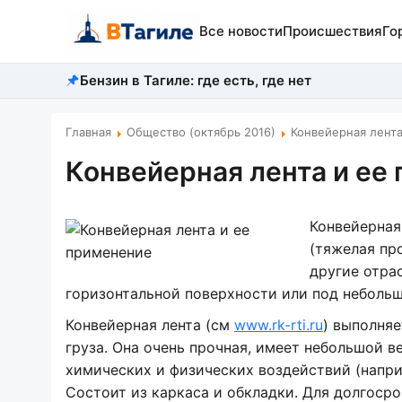
Все новости
Происшествия
Го
Бензин в Тагиле: где есть, где нет
Главная
Общество (октябрь 2016)
Конвейерная лент
Конвейерная лента и ее
Конвейерная
(тяжелая пр
другие отра
горизонтальной поверхности или под небольш
Конвейерная лента (см
www.rk-rti.ru
) выполняе
груза. Она очень прочная, имеет небольшой в
химических и физических воздействий (наприм
Состоит из каркаса и обкладки. Для долгоср