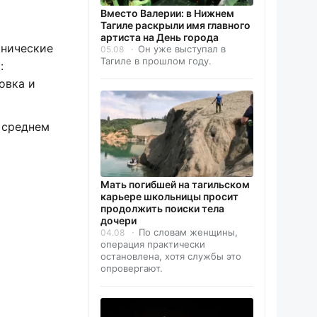
Вместо Валерии: в Нижнем
Тагиле раскрыли имя главного
артиста на День города
хнические
Он уже выступал в
05.08
Тагиле в прошлом году.
:
овка и
 среднем
Мать погибшей на тагильском
карьере школьницы просит
продолжить поиски тела
дочери
По словам женщины,
04.08
операция практически
остановлена, хотя службы это
опровергают.