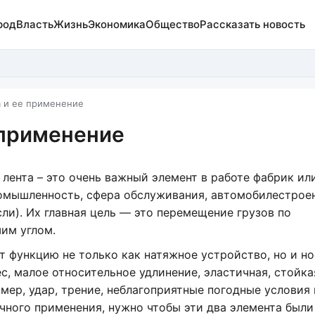
род
Власть
Жизнь
Экономика
Общество
Рассказать новость
а и ее применение
 применение
 лента – это очень важный элемент в работе фабрик ил
омышленность, сфера обслуживания, автомобилестрое
сли). Их главная цель — это перемещение грузов по
им углом.
т функцию не только как натяжное устройство, но и н
ес, малое относительное удлинение, эластичная, стойка
ер, удар, трение, неблагоприятные погодные условия и 
очного применения, нужно чтобы эти два элемента были