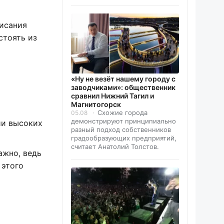
висания
стоять из
«Ну не везёт нашему городу с
заводчиками»: общественник
сравнил Нижний Тагил и
Магнитогорск
Схожие города
05.08
демонстрируют принципиально
ии высоких
разный подход собственников
градообразующих предприятий,
считает Анатолий Толстов.
ажно, ведь
 этого