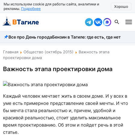
Мы используем cookie для работы сайта, аналитики и
Хорошо
рекламы.
Подробнее
Все про День города
Бензин в Тагиле: где есть, где нет
Все новости
Происшествия
Главная
Общество (октябрь 2015)
Важность этапа
проектировки дома
Город
Важность этапа проектировки дома
Власть
Жизнь
Каждый человек мечтает жить в своем доме. И у всех в
Экономика
уме есть примерное представление своей мечты. И что
бы мечта стала реальностью и, причем, удобной и
Общество
красивой реальностью, стоит уделить максимальное
время проектированию. Об этом и пойдет речь в этой
Рассказать новость
статье.