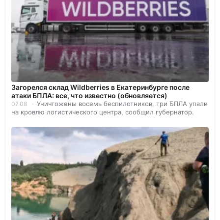
Загорелся склад Wildberries в Екатеринбурге после
атаки БПЛА: все, что известно (обновляется)
Уничтожены восемь беспилотников, три БПЛА упали
07.08
на кровлю логистического центра, сообщил губернатор.