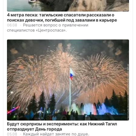
4 метра песка: тагильские спасатели рассказали о
поисках девочки, погибшей под завалами в карьере
Решается вопрос о привлечении
06.08
специалистов «Центроспаса».
Будут сюрпризы и эксперименты: как Нижний Тагил
отпразднует День города
Каждый найдет занятие по душе.
05.08