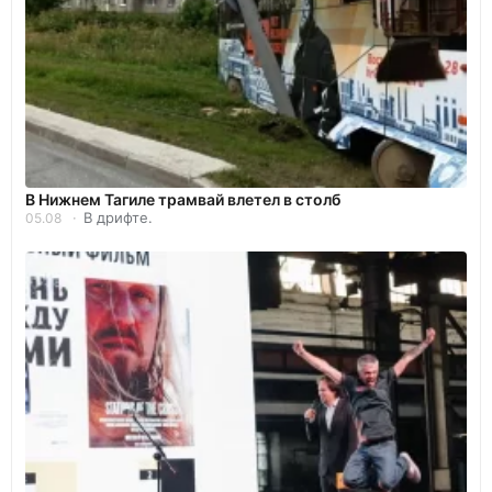
В Нижнем Тагиле трамвай влетел в столб
В дрифте.
05.08