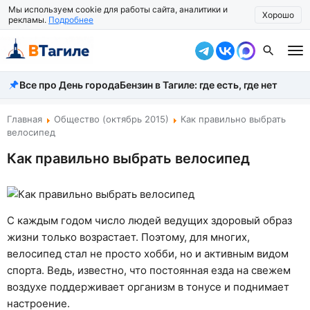
Мы используем cookie для работы сайта, аналитики и
Хорошо
рекламы.
Подробнее
Все про День города
Бензин в Тагиле: где есть, где нет
Все новости
Происшествия
Главная
Общество (октябрь 2015)
Как правильно выбрать
велосипед
Город
Как правильно выбрать велосипед
Власть
Жизнь
С каждым годом число людей ведущих здоровый образ
Экономика
жизни только возрастает. Поэтому, для многих,
велосипед стал не просто хобби, но и активным видом
Общество
спорта. Ведь, известно, что постоянная езда на свежем
воздухе поддерживает организм в тонусе и поднимает
Рассказать новость
настроение.