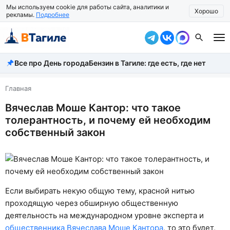
Мы используем cookie для работы сайта, аналитики и
Хорошо
рекламы.
Подробнее
Все про День города
Бензин в Тагиле: где есть, где нет
Все новости
Происшествия
Главная
Вячеслав Моше Кантор: что такое
Город
толерантность, и почему ей необходим
Власть
собственный закон
Жизнь
Экономика
Если выбирать некую общую тему, красной нитью
Общество
проходящую через обширную общественную
Рассказать новость
деятельность на международном уровне эксперта и
общественника Вячеслава Моше Кантора
, то это будет,