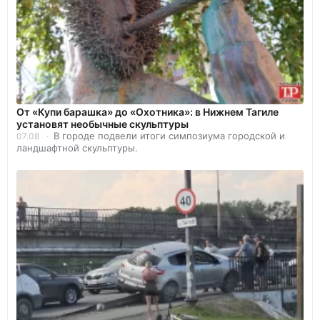
От «Купи барашка» до «Охотника»: в Нижнем Тагиле
установят необычные скульптуры
В городе подвели итоги симпозиума городской и
07.08
ландшафтной скульптуры.