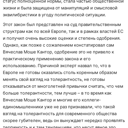
статус полноценной нормы, стала частью общественной
жизни и была защищена от манипуляций и смысловой
эквилибристики в угоду политической ситуации.
Этот закон был представлен на суд правительственным
структрам как по всей Европе, так и в рамках властей ЕС
и получил очень высокие оценки и степень одобрения.
Однако, как позже с сожалением констатировал сам
Вячеслав Моше Кантор, одобрение это не привело к
практическому применению закона и его
использованию. Причиной эксперт назвал то, что в
Европе не готовы оказались столь коренным образом
менять свой взгляд на толерантность, не готовы
отказываться от многолетней привычки считать, что чем
больше толерантности, тем лучше – в то время как
Вячеслав Моше Кантор и многие его коллеги-
единомышленники уже не раз признавали, что такой
взгляд на толерантность для современного общества
скорее губителен, ведь он вынуждает нередко проявлять
терпимость и к тем тенденциям, что несут явное зло.