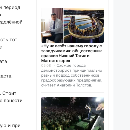
й период
х
еделённой
сть тот
«Ну не везёт нашему городу с
е
заводчиками»: общественник
сравнил Нижний Тагил и
Магнитогорск
ата
Схожие города
05.08
демонстрируют принципиально
разный подход собственников
дств,
градообразующих предприятий,
считает Анатолий Толстов.
. Стоит
не понести
ую и при