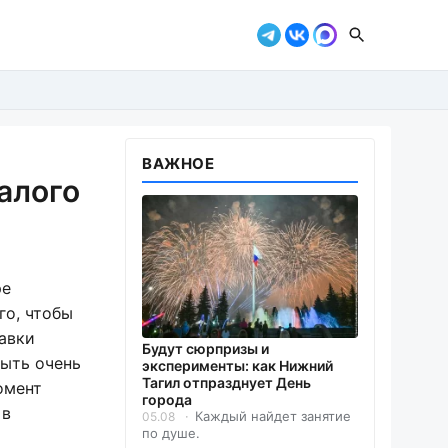
ВАЖНОЕ
алого
ре
го, чтобы
тавки
Будут сюрпризы и
быть очень
эксперименты: как Нижний
Тагил отпразднует День
омент
города
 в
Каждый найдет занятие
05.08
по душе.