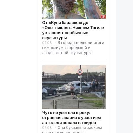
От «Купи барашка» до
«Охотника»: в Нижнем Тагиле
установят необычные
скульптуры
В городе подвели итоги
07.08
симпозиума городской и
ландшафтной скульптуры.
Чуть не улетела в реку:
странная авария с участием
автоледи попала на видео
Она буквально заехала
07.08
на ограждение моста.