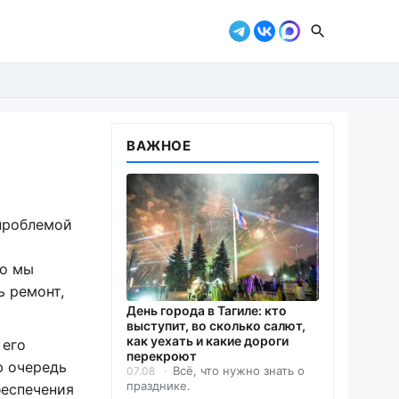
ВАЖНОЕ
 проблемой
го мы
ь ремонт,
День города в Тагиле: кто
выступит, во сколько салют,
как уехать и какие дороги
 его
перекроют
ю очередь
Всё, что нужно знать о
07.08
празднике.
беспечения