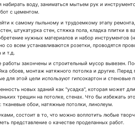
я набирать воду, заниматься мытьем рук и инструмент
бот с цементом.
ейти к самому пыльному и трудоемкому этапу ремонта
тен, штукатурка стен, стяжка пола, кладка плитки в в
обретение нужных материалов и набор инструментов (
но со всем устанавливаются розетки, проводятся пров
и т.д.
е работы закончены и строительный мусор вывезен. По
ка обоев, монтаж натяжного потолка и другие. Перед
е для этой цели используют гипсокартон и стеновые п
енность новых зданий как "усадка", которая может дл
ньких трещин на потолке, стенах. Что бы избежать эт
 тканевые обои, натяжные потолки, линолеум.
ками, состоит в то, что можно воплотить любые твор
меть представление о качестве проделанных работ.