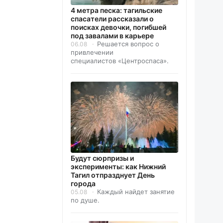
4 метра песка: тагильские
спасатели рассказали о
поисках девочки, погибшей
под завалами в карьере
Решается вопрос о
06.08
привлечении
специалистов «Центроспаса».
Будут сюрпризы и
эксперименты: как Нижний
Тагил отпразднует День
города
Каждый найдет занятие
05.08
по душе.