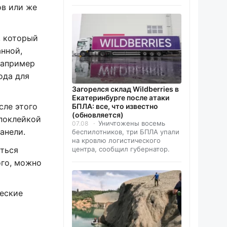
ов или же
, который
анной,
например
ода для
Загорелся склад Wildberries в
Екатеринбурге после атаки
сле этого
БПЛА: все, что известно
(обновляется)
 поклейкой
Уничтожены восемь
07.08
анели.
беспилотников, три БПЛА упали
на кровлю логистического
иться
центра, сообщил губернатор.
ого, можно
ческие