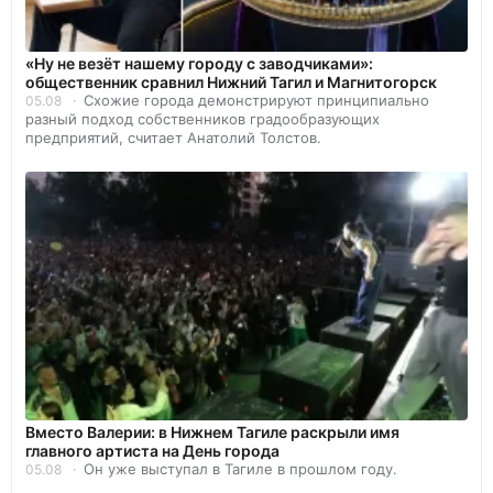
«Ну не везёт нашему городу с заводчиками»:
общественник сравнил Нижний Тагил и Магнитогорск
Схожие города демонстрируют принципиально
05.08
разный подход собственников градообразующих
предприятий, считает Анатолий Толстов.
Вместо Валерии: в Нижнем Тагиле раскрыли имя
главного артиста на День города
Он уже выступал в Тагиле в прошлом году.
05.08