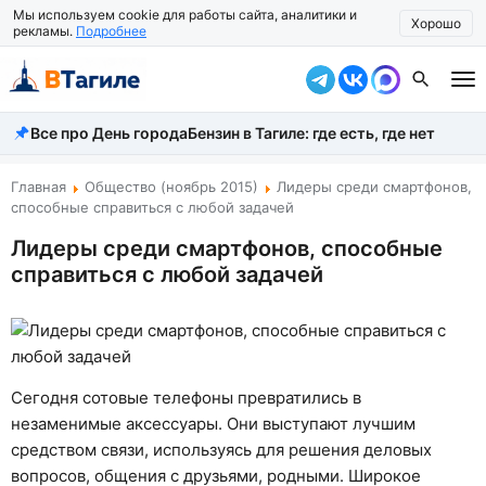
Мы используем cookie для работы сайта, аналитики и
Хорошо
рекламы.
Подробнее
Все про День города
Бензин в Тагиле: где есть, где нет
Все новости
Происшествия
Главная
Общество (ноябрь 2015)
Лидеры среди смартфонов,
способные справиться с любой задачей
Город
Лидеры среди смартфонов, способные
справиться с любой задачей
Власть
Жизнь
Экономика
Сегодня сотовые телефоны превратились в
Общество
незаменимые аксессуары. Они выступают лучшим
средством связи, используясь для решения деловых
Рассказать новость
вопросов, общения с друзьями, родными. Широкое