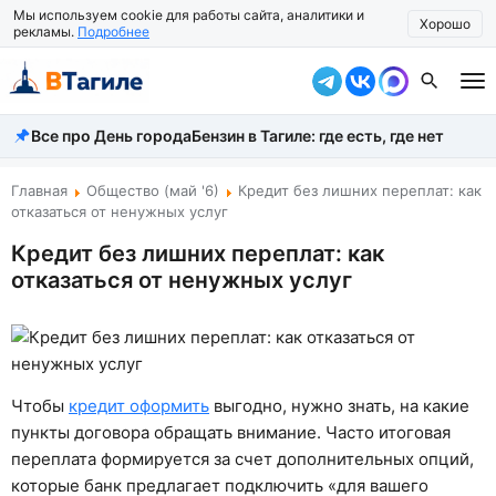
Мы используем cookie для работы сайта, аналитики и
Хорошо
рекламы.
Подробнее
Все про День города
Бензин в Тагиле: где есть, где нет
Все новости
Происшествия
Главная
Общество (май '6)
Кредит без лишних переплат: как
отказаться от ненужных услуг
Город
Кредит без лишних переплат: как
отказаться от ненужных услуг
Власть
Жизнь
Экономика
Чтобы
кредит оформить
выгодно, нужно знать, на какие
Общество
пункты договора обращать внимание. Часто итоговая
переплата формируется за счет дополнительных опций,
Рассказать новость
которые банк предлагает подключить «для вашего