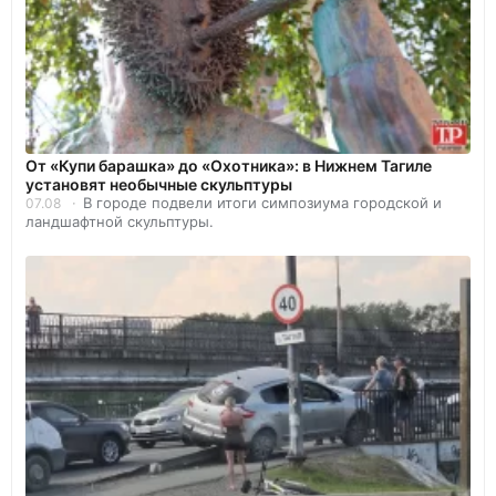
От «Купи барашка» до «Охотника»: в Нижнем Тагиле
установят необычные скульптуры
В городе подвели итоги симпозиума городской и
07.08
ландшафтной скульптуры.