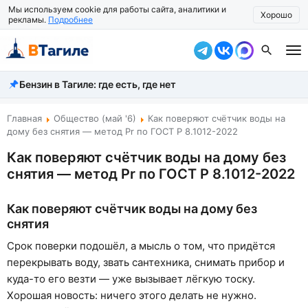
Мы используем cookie для работы сайта, аналитики и
Хорошо
рекламы.
Подробнее
Бензин в Тагиле: где есть, где нет
Все новости
Происшествия
Главная
Общество (май '6)
Как поверяют счётчик воды на
дому без снятия — метод Pr по ГОСТ Р 8.1012-2022
Город
Как поверяют счётчик воды на дому без
снятия — метод Pr по ГОСТ Р 8.1012-2022
Власть
Жизнь
Как поверяют счётчик воды на дому без
снятия
Экономика
Срок поверки подошёл, а мысль о том, что придётся
Общество
перекрывать воду, звать сантехника, снимать прибор и
куда-то его везти — уже вызывает лёгкую тоску.
Рассказать новость
Хорошая новость: ничего этого делать не нужно.