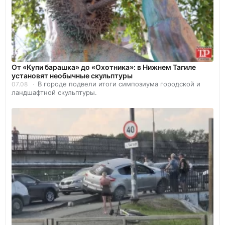
От «Купи барашка» до «Охотника»: в Нижнем Тагиле
установят необычные скульптуры
В городе подвели итоги симпозиума городской и
07.08
ландшафтной скульптуры.