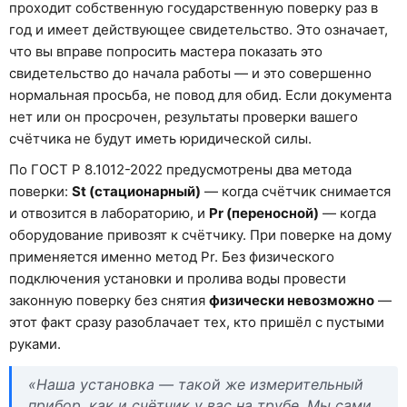
проходит собственную государственную поверку раз в
год и имеет действующее свидетельство. Это означает,
что вы вправе попросить мастера показать это
свидетельство до начала работы — и это совершенно
нормальная просьба, не повод для обид. Если документа
нет или он просрочен, результаты проверки вашего
счётчика не будут иметь юридической силы.
По ГОСТ Р 8.1012-2022 предусмотрены два метода
поверки:
St (стационарный)
— когда счётчик снимается
и отвозится в лабораторию, и
Pr (переносной)
— когда
оборудование привозят к счётчику. При поверке на дому
применяется именно метод Pr. Без физического
подключения установки и пролива воды провести
законную поверку без снятия
физически невозможно
—
этот факт сразу разоблачает тех, кто пришёл с пустыми
руками.
«Наша установка — такой же измерительный
прибор, как и счётчик у вас на трубе. Мы сами