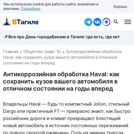
Мы используем cookie для работы сайта, аналитики и
Хорошо
рекламы.
Подробнее
Все про День города
Бензин в Тагиле: где есть, где нет
Все новости
Происшествия
Главная
Общество (март '6)
Антикоррозийная обработка
Haval: как сохранить кузов вашего автомобиля в отличном
Город
состоянии на годы вперед
Антикоррозийная обработка Haval: как
Власть
сохранить кузов вашего автомобиля в
Жизнь
отличном состоянии на годы вперед
Экономика
Владельцы Haval — будь то компактный Jolion, стильный
Dargo или практичный F7 — прекрасно знают, как быстро
Общество
российские дороги и климат превращают блестящий
Рассказать новость
новый автомобиль в источник постоянных переживаний
по поводу скрытой ржавчины. Соль на зимних трассах,