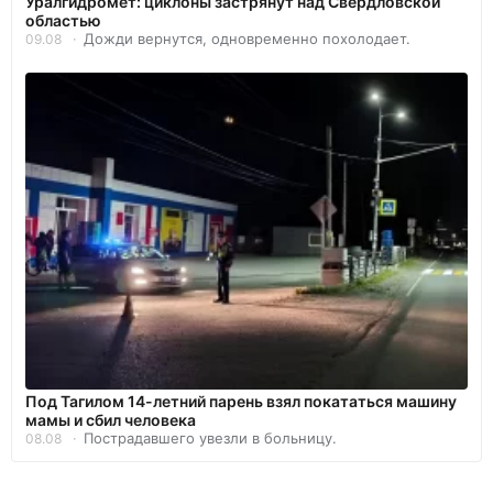
Уралгидромет: циклоны застрянут над Свердловской
областью
Дожди вернутся, одновременно похолодает.
09.08
Под Тагилом 14-летний парень взял покататься машину
мамы и сбил человека
Пострадавшего увезли в больницу.
08.08