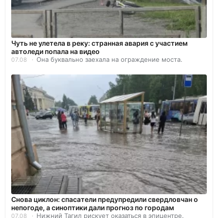
Чуть не улетела в реку: странная авария с участием
автоледи попала на видео
Она буквально заехала на ограждение моста.
07.08
Снова циклон: спасатели предупредили свердловчан о
непогоде, а синоптики дали прогноз по городам
Нижний Тагил рискует оказаться в эпицентре.
07.08