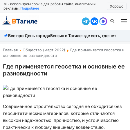
Мы используем cookie для работы сайта, аналитики и
Хорошо
рекламы.
Подробнее
Все про День города
Бензин в Тагиле: где есть, где нет
Все новости
Происшествия
Главная
Общество (март 2022)
Где применяется геосетка и
основные ее разновидности
Город
Где применяется геосетка и основные ее
разновидности
Власть
Жизнь
Экономика
Современное строительство сегодня не обходится без
Общество
геосинтетических материалов, которые отличаются
высокой надежностью, прочностью, и устойчивостью
Рассказать новость
практически к любому внешнему воздействию.