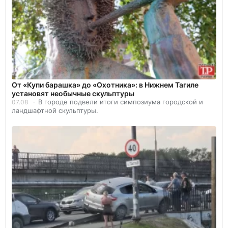
От «Купи барашка» до «Охотника»: в Нижнем Тагиле
установят необычные скульптуры
В городе подвели итоги симпозиума городской и
07.08
ландшафтной скульптуры.