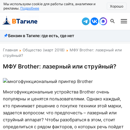
Мы используем cookie для работы сайта, аналитики и
Хорошо
рекламы.
Подробнее
Бензин в Тагиле: где есть, где нет
Все новости
Происшествия
Главная
Общество (март 2018)
МФУ Brother: лазерный или
струйный?
Город
МФУ Brother: лазерный или струйный?
Власть
Жизнь
Многофункциональные устройства Brother очень
Экономика
популярны и ценятся пользователями. Однако каждый,
кто принимает решение о покупке техники этой марки,
Общество
задается вопросом: что предпочесть – лазерный или
струйный аппарат? Чтобы разобраться в этом, стоит
Рассказать новость
определиться с рядом факторов, о которых речь пойдет