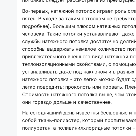
потолках следует рассмотреть их преимущест
Во-первых, натяжной потолок играет роль сг
пятен. В уходе за таким потолком не требует
подробнее). Большим плюсом натяжных потолк
человека. Такие потолки устанавливают даже
службы натяжного потолка достаточно долгий
способны выдержать немалое количество поп
привлекательного внешнего вида натяжной по
теплоизоляционными свойствами, с помощью
устанавливать даже под наклоном и в разных
натяжного потолка - это легко можно будет с
легко повредить: проколоть или порвать. Плё
Стоимость натяжного потолка выше, чем стои
они гораздо дольше и качественнее.
На сегодняшний день известны бесшовные и 
собой ткань-полиэстер, который пропитываю
полиуретан, а поливинилхлоридные потолки – 