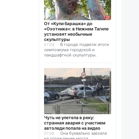
От «Купи барашка» до
«Охотника»: в Нижнем Тагиле
установят необычные
скульптуры
В городе подвели итоги
07.08
симпозиума городской и
ландшафтной скульптуры.
Чуть не улетела в реку:
странная авария с участием
автоледи попала на видео
Она буквально заехала
07.08
на ограждение моста.