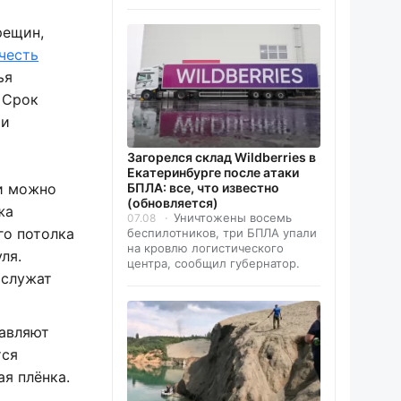
рещин,
честь
ья
 Срок
 и
Загорелся склад Wildberries в
Екатеринбурге после атаки
и можно
БПЛА: все, что известно
(обновляется)
жа
Уничтожены восемь
07.08
го потолка
беспилотников, три БПЛА упали
на кровлю логистического
ля.
центра, сообщил губернатор.
ослужат
тавляют
тся
ая плёнка.