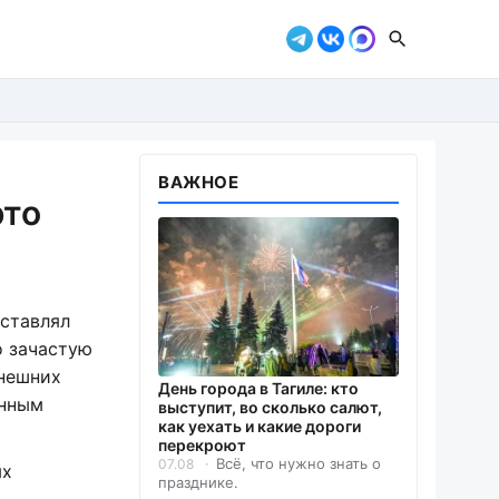
ВАЖНОЕ
это
дставлял
о зачастую
внешних
День города в Тагиле: кто
енным
выступит, во сколько салют,
как уехать и какие дороги
перекроют
Всё, что нужно знать о
07.08
ых
празднике.