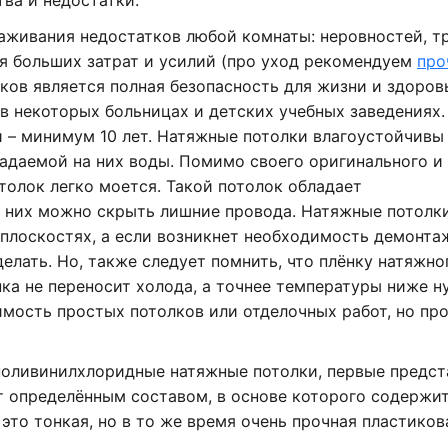
ва и недостатки.
лаживания недостатков любой комнаты: неровностей, т
ся больших затрат и усилий (про уход рекомендуем
про
ов является полная безопасность для жизни и здоров
 в некоторых больницах и детских учебных заведениях.
 – минимум 10 лет. Натяжные потолки влагоустойчивы
адаемой на них воды. Помимо своего оригинального и
толок легко моется. Такой потолок обладает
 них можно скрыть лишние провода. Натяжные потолк
 плоскостях, а если возникнет необходимость демонта
делать. Но, также следует помнить, что плёнку натяжно
нка не переносит холода, а точнее температуры ниже ну
мость простых потолков или отделочных работ, но пр
поливинилхлоридные натяжные потолки, первые предс
т определённым составом, в основе которого содержи
это тонкая, но в то же время очень прочная пластиков