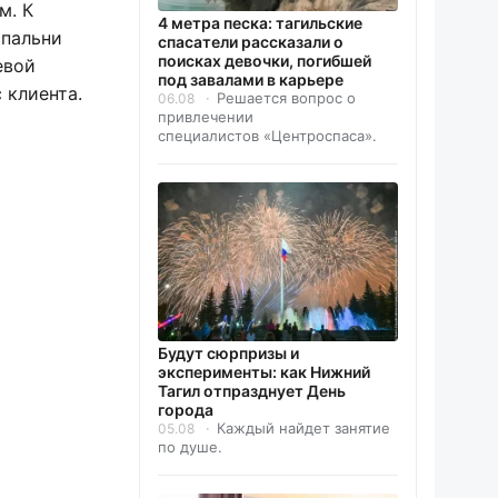
м. К
4 метра песка: тагильские
спальни
спасатели рассказали о
поисках девочки, погибшей
евой
под завалами в карьере
 клиента.
Решается вопрос о
06.08
привлечении
специалистов «Центроспаса».
Будут сюрпризы и
эксперименты: как Нижний
Тагил отпразднует День
города
Каждый найдет занятие
05.08
по душе.