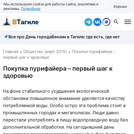
Мы используем cookie для работы сайта, аналитики и
Хорошо
рекламы.
Подробнее
Все про День города
Бензин в Тагиле: где есть, где нет
Все новости
Происшествия
Главная
Общество (март 2015)
Покупка пурифайера –
первый шаг к здоровью
Город
Покупка пурифайера – первый шаг к
здоровью
Власть
Жизнь
На фоне стабильного ухудшения экологической
обстановки повышенное внимание уделяется качеству
Экономика
потребляемой воды. Особо остро эта проблема стоит в
Общество
промышленных городах и мегаполисах. Люди давно
перестали употреблять в пищу водопроводную воду без
Рассказать новость
дополнительной обработки. На сегодняшний день