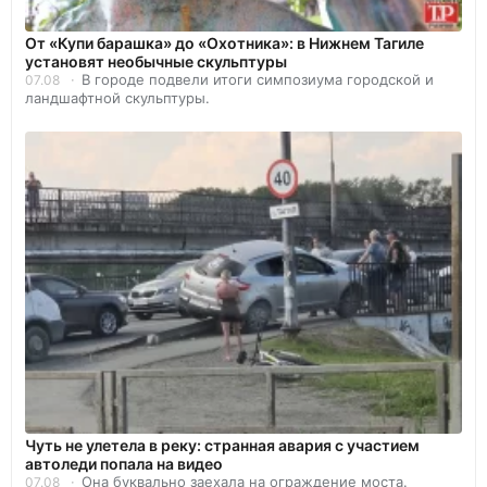
От «Купи барашка» до «Охотника»: в Нижнем Тагиле
установят необычные скульптуры
В городе подвели итоги симпозиума городской и
07.08
ландшафтной скульптуры.
Чуть не улетела в реку: странная авария с участием
автоледи попала на видео
Она буквально заехала на ограждение моста.
07.08