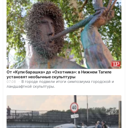
От «Купи барашка» до «Охотника»: в Нижнем Тагиле
установят необычные скульптуры
В городе подвели итоги симпозиума городской и
07.08
ландшафтной скульптуры.