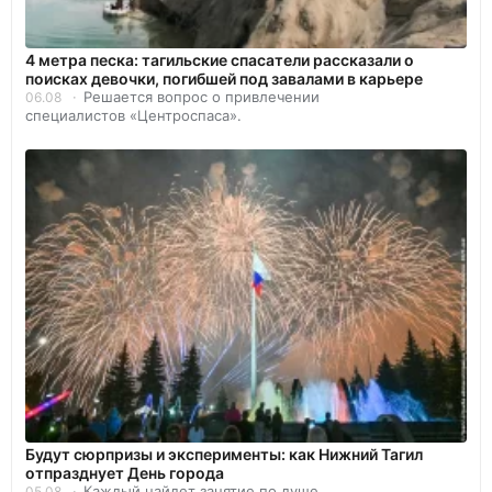
4 метра песка: тагильские спасатели рассказали о
поисках девочки, погибшей под завалами в карьере
Решается вопрос о привлечении
06.08
специалистов «Центроспаса».
Будут сюрпризы и эксперименты: как Нижний Тагил
отпразднует День города
Каждый найдет занятие по душе.
05.08