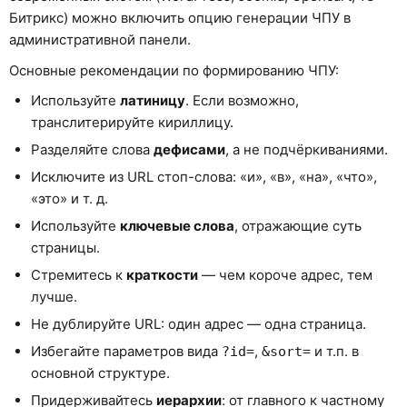
Битрикс) можно включить опцию генерации ЧПУ в
административной панели.
Основные рекомендации по формированию ЧПУ:
Используйте
латиницу
. Если возможно,
транслитерируйте кириллицу.
Разделяйте слова
дефисами
, а не подчёркиваниями.
Исключите из URL стоп-слова: «и», «в», «на», «что»,
«это» и т. д.
Используйте
ключевые слова
, отражающие суть
страницы.
Стремитесь к
краткости
— чем короче адрес, тем
лучше.
Не дублируйте URL: один адрес — одна страница.
Избегайте параметров вида
,
и т.п. в
?id=
&sort=
основной структуре.
Придерживайтесь
иерархии
: от главного к частному