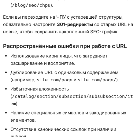
(
).
/blog/seo/chpu
Если вы переходите на ЧПУ с устаревшей структуры,
обязательно настройте
301-редиректы
со старых URL на
новые, чтобы сохранить накопленный SEO-трафик.
Распространённые ошибки при работе с URL
Использование кириллицы, что затрудняет
расшаривание и восприятие.
Дублирование URL с одинаковым содержанием
(например,
и
).
site.com/page
site.com/page/
Избыточная вложенность
(
/catalog/section/subsection/subsubsection/it
).
em
Наличие специальных символов и закодированных
элементов.
Отсутствие канонических ссылок при наличии
дублей.