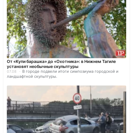
От «Купи барашка» до «Охотника»: в Нижнем Тагиле
установят необычные скульптуры
В городе подвели итоги симпозиума городской и
07.08
ландшафтной скульптуры.