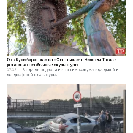
От «Купи барашка» до «Охотника»: в Нижнем Тагиле
установят необычные скульптуры
В городе подвели итоги симпозиума городской и
07.08
ландшафтной скульптуры.