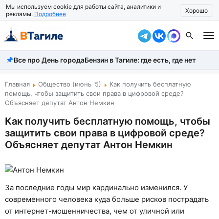
Мы используем cookie для работы сайта, аналитики и
Хорошо
рекламы.
Подробнее
Все про День города
Бензин в Тагиле: где есть, где нет
Все новости
Происшествия
Главная
Общество (июнь '5)
Как получить бесплатную
помощь, чтобы защитить свои права в цифровой среде?
Город
Объясняет депутат Антон Немкин
Как получить бесплатную помощь, чтобы
Власть
защитить свои права в цифровой среде?
Жизнь
Объясняет депутат Антон Немкин
Экономика
Общество
За последние годы мир кардинально изменился. У
современного человека куда больше рисков пострадать
Рассказать новость
от интернет-мошенничества, чем от уличной или