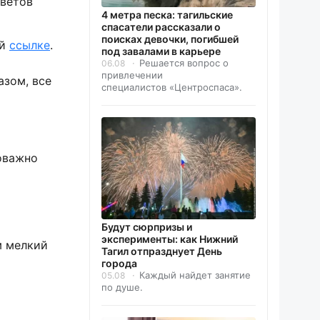
оветов
4 метра песка: тагильские
спасатели рассказали о
поисках девочки, погибшей
ой
ссылке
.
под завалами в карьере
Решается вопрос о
06.08
привлечении
азом, все
специалистов «Центроспаса».
оважно
Будут сюрпризы и
эксперименты: как Нижний
м мелкий
Тагил отпразднует День
города
Каждый найдет занятие
05.08
по душе.