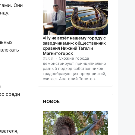
тами. Они
нду.
«Ну не везёт нашему городу с
льных
заводчиками»: общественник
сравнил Нижний Тагил и
ивлекать
Магнитогорск
Схожие города
05.08
демонстрируют принципиально
разный подход собственников
градообразующих предприятий,
считает Анатолий Толстов.
о
ос среди
НОВОЕ
вателя,