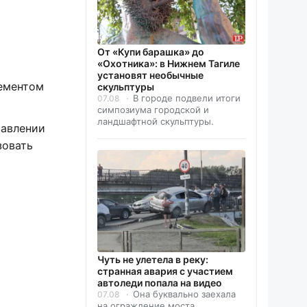
От «Купи барашка» до
«Охотника»: в Нижнем Тагиле
установят необычные
лементом
скульптуры
В городе подвели итоги
07.08
симпозиума городской и
ландшафтной скульптуры.
равлении
зовать
Чуть не улетела в реку:
странная авария с участием
автоледи попала на видео
Она буквально заехала
07.08
на ограждение моста.