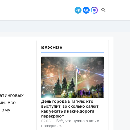
ВАЖНОЕ
етинговых
День города в Тагиле: кто
ми. Все
выступит, во сколько салют,
этому
как уехать и какие дороги
перекроют
Всё, что нужно знать о
07.08
празднике.