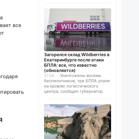
на
вает все
ют
Загорелся склад Wildberries в
Екатеринбурге после атаки
БПЛА: все, что известно
(обновляется)
Уничтожены восемь
07.08
агодаря
беспилотников, три БПЛА упали
на кровлю логистического
центра, сообщил губернатор.
ртировать
я