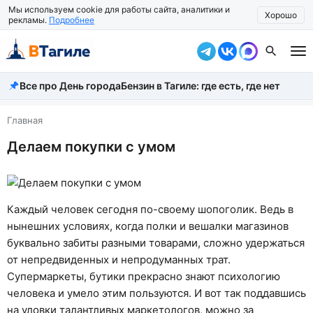
Мы используем cookie для работы сайта, аналитики и
Хорошо
рекламы.
Подробнее
Все про День города
Бензин в Тагиле: где есть, где нет
Все новости
Происшествия
Главная
Делаем покупки с умом
Город
Власть
Жизнь
Каждый человек сегодня по-своему шопоголик. Ведь в
нынешних условиях, когда полки и вешалки магазинов
Экономика
буквально забиты разными товарами, сложно удержаться
от непредвиденных и непродуманных трат.
Общество
Супермаркеты, бутики прекрасно знают психологию
Рассказать новость
человека и умело этим пользуются. И вот так поддавшись
на уловки талантливых маркетологов, можно за