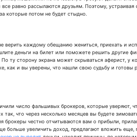
и все равно рассылаются друзьям. Поэтому, устраивая
за которые потом не будет стыдно.
 не верить каждому обещанию жениться, приехать и ис
ышлите деньги на билет или поможете решить другие ф
 По ту сторону экрана может скрываться аферист, у к
же, как и вы уверены, что нашли свою судьбу и готовы 
ичили число фальшивых брокеров, которые уверяют, ч
 так, что через несколько месяцев вы будете зимовать
мя брокеры честно отчитываются вам о прибыли, прила
еще больше увеличить доход, предлагают вложить еще,
окер не выводит
деньги, находит причины, по которым