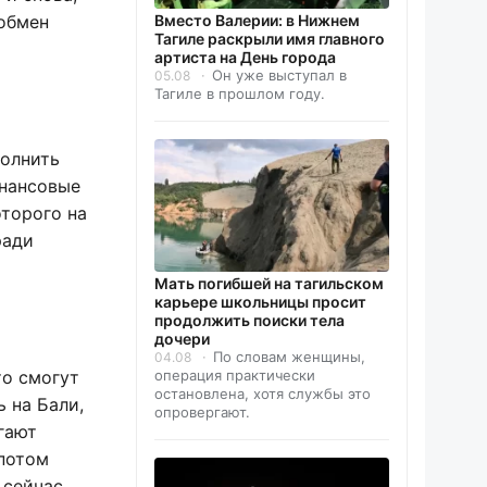
 обмен
Вместо Валерии: в Нижнем
Тагиле раскрыли имя главного
артиста на День города
Он уже выступал в
05.08
Тагиле в прошлом году.
полнить
инансовые
оторого на
ради
Мать погибшей на тагильском
карьере школьницы просит
продолжить поиски тела
дочери
По словам женщины,
04.08
то смогут
операция практически
остановлена, хотя службы это
 на Бали,
опровергают.
гают
 потом
 сейчас