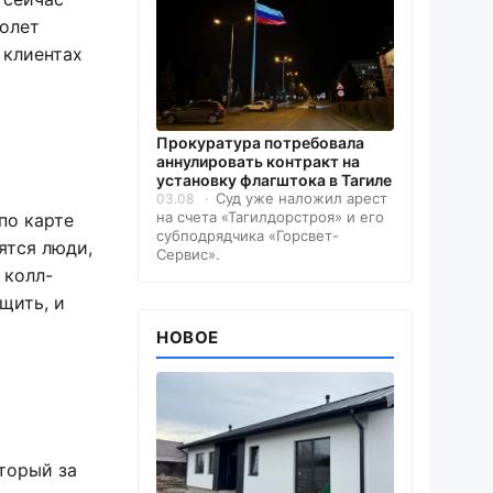
молет
 клиентах
Прокуратура потребовала
аннулировать контракт на
установку флагштока в Тагиле
Суд уже наложил арест
03.08
на счета «Тагилдорстроя» и его
по карте
субподрядчика «Горсвет-
ятся люди,
Сервис».
 колл-
щить, и
НОВОЕ
оторый за