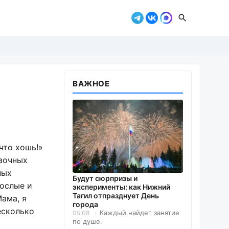
ВАЖНОЕ
что хошь!»
азочных
ных
Будут сюрпризы и
рослые и
эксперименты: как Нижний
Тагил отпразднует День
ама, я
города
есколько
Каждый найдет занятие
05.08
по душе.