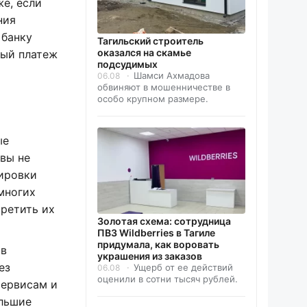
е, если
ния
 банку
Тагильский строитель
оказался на скамье
ный платеж
подсудимых
Шамси Ахмадова
06.08
обвиняют в мошенничестве в
особо крупном размере.
ые
«вы не
кировки
многих
ретить их
Золотая схема: сотрудница
ПВЗ Wildberries в Тагиле
придумала, как воровать
ов
украшения из заказов
ез
Ущерб от ее действий
06.08
оценили в сотни тысяч рублей.
сервисам и
ольшие