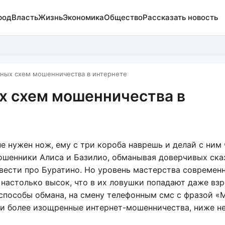
род
Власть
Жизнь
Экономика
Общество
Рассказать новость
ных схем мошенничества в интернете
х схем мошенничества в
е нужен нож, ему с три короба наврешь и делай с ним 
мошенники Алиса и Базилио, обманывая доверчивых ск
овести про Буратино. Но уровень мастерства современ
настолько высок, что в их ловушки попадают даже вз
пособы обмана, на смену телефонным смс с фразой «М
шли более изощренные интернет-мошенничества, ниже н