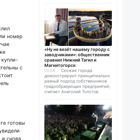
слил
или номер
учае
«Ну не везёт нашему городу с
же
заводчиками»: общественник
 купли-
сравнил Нижний Тагил и
Магнитогорск
ательны с
Схожие города
05.08
стоит
демонстрируют принципиально
разный подход собственников
тель
градообразующих предприятий,
считает Анатолий Толстов.
ьте готовы
 увидели
 и снова,