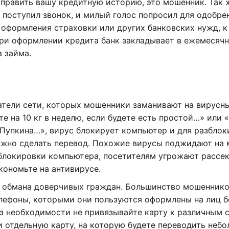
править вашу кредитную историю, это мошенник. Так ж
 поступил звонок, и милый голос попросил для одобре
 оформления страховки или других банковских нужд, к
при оформлении кредита банк закладывает в ежемесяч
в займа.
атели сети, которых мошенники заманивают на вирусн
 на 10 кг в неделю, если будете есть простой…» или 
 Пупкина…», вирус блокирует компьютер и для разбло
ужно сделать перевод. Похожие вирусы поджидают на 
блокировки компьютера, посетителям угрожают рассек
экономьте на антивирусе.
ы обмана доверчивых граждан. Большинство мошенник
елефоны, которыми они пользуются оформлены на лиц б
з необходимости не привязывайте карту к различным 
и отдельную карту, на которую будете переводить неб