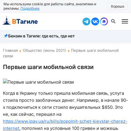
Мы используем cookie для работы сайта, аналитики и
Хорошо
рекламы.
Подробнее
Бензин в Тагиле: где есть, где нет
Все новости
Происшествия
Главная
Общество (июнь 2021)
Первые шаги мобильной
связи
Город
Первые шаги мобильной связи
Власть
Жизнь
Когда в Украину только пришла мобильная связь, услуга
Экономика
стоила просто заоблачных денег. Например, в начале 90-
х подключиться к сети стоило внушительных $850. Это
Общество
не, как сейчас, перешел на
https://www.ipay.ua/ru/bills/popolnit-schet-kievstar-cherez-
Рассказать новость
internet
, пополнил на условные 100 гривен и можешь