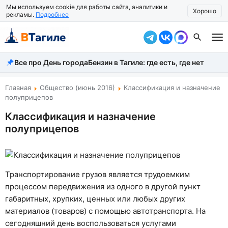
Мы используем cookie для работы сайта, аналитики и
Хорошо
рекламы.
Подробнее
Все про День города
Бензин в Тагиле: где есть, где нет
Все новости
Происшествия
Главная
Общество (июнь 2016)
Классификация и назначение
полуприцепов
Город
Классификация и назначение
полуприцепов
Власть
Жизнь
Экономика
Транспортирование грузов является трудоемким
процессом передвижения из одного в другой пункт
Общество
габаритных, хрупких, ценных или любых других
материалов (товаров) с помощью автотранспорта. На
Рассказать новость
сегодняшний день воспользоваться услугами