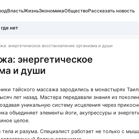
род
Власть
Жизнь
Экономика
Общество
Рассказать новость
 где нет
жа: энергетическое восстановление организма и души
жа: энергетическое
ма и души
ники тайского массажа зародились в монастырях Таил
тысяч лет назад. Мастера передавали знания из поколен
создавая уникальную систему исцеления через прикосн
ика объединяет элементы йоги, акупрессуры и энергет
диное целое.
тела и разума. Специалист работает не только с мышц