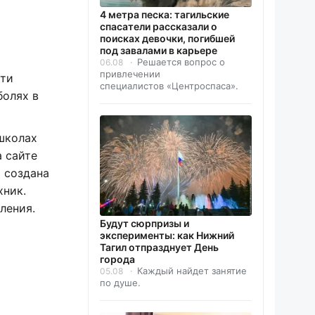
4 метра песка: тагильские
спасатели рассказали о
поисках девочки, погибшей
под завалами в карьере
Решается вопрос о
06.08
привлечении
сти
специалистов «Центроспаса».
болях в
школах
 сайте
 создана
хник.
ления.
Будут сюрпризы и
эксперименты: как Нижний
Тагил отпразднует День
города
Каждый найдет занятие
05.08
по душе.