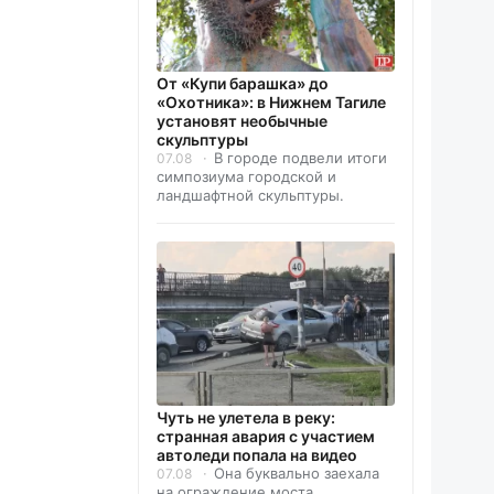
От «Купи барашка» до
«Охотника»: в Нижнем Тагиле
установят необычные
скульптуры
В городе подвели итоги
07.08
симпозиума городской и
ландшафтной скульптуры.
Чуть не улетела в реку:
странная авария с участием
автоледи попала на видео
Она буквально заехала
07.08
на ограждение моста.