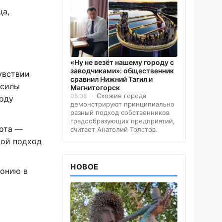
ца,
«Ну не везёт нашему городу с
заводчиками»: общественник
увствии
сравнил Нижний Тагил и
 силы
Магнитогорск
Схожие города
05.08
оду
демонстрируют принципиально
разный подход собственников
градообразующих предприятий,
тота —
считает Анатолий Толстов.
кой подход
НОВОЕ
монию в