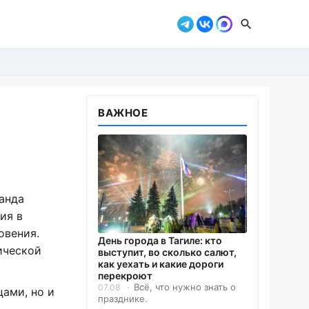
ВАЖНОЕ
анда
ия в
овения.
День города в Тагиле: кто
ической
выступит, во сколько салют,
как уехать и какие дороги
перекроют
Всё, что нужно знать о
07.08
ами, но и
празднике.