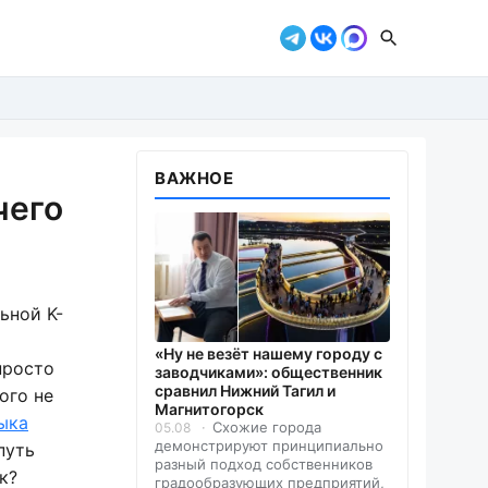
ВАЖНОЕ
чего
ьной K-
«Ну не везёт нашему городу с
просто
заводчиками»: общественник
сравнил Нижний Тагил и
ого не
Магнитогорск
ыка
Схожие города
05.08
демонстрируют принципиально
путь
разный подход собственников
к?
градообразующих предприятий,