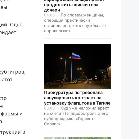
продолжить поиски тела
 вы
дочери
По словам женщины,
04.08
операция практически
ций. Одно
остановлена, хотя службы это
опровергают.
придает
субтитров,
 этот
Прокуратура потребовала
аннулировать контракт на
кто
установку флагштока в Тагиле
м
Суд уже наложил арест
03.08
атформы и
на счета «Тагилдорстроя» и его
субподрядчика «Горсвет-
а.
Сервис».
струкции и