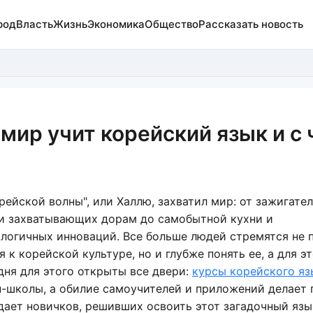
род
Власть
Жизнь
Экономика
Общество
Рассказать новость
мир учит корейский язык и с 
ейской волны", или Халлю, захватил мир: от зажигател
и захватывающих дорам до самобытной кухни и
логичных инноваций. Все больше людей стремятся не 
 к корейской культуре, но и глубже понять ее, а для эт
одня для этого открыты все двери:
курсы корейского яз
-школы, а обилие самоучителей и приложений делает 
ает новичков, решивших освоить этот загадочный язы