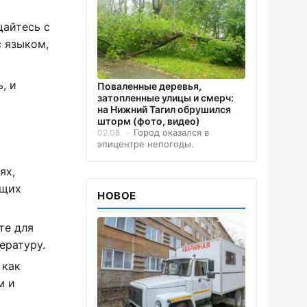
щайтесь с
с языком,
, и
Поваленные деревья,
затопленные улицы и смерч:
на Нижний Тагил обрушился
шторм (фото, видео)
Город оказался в
02.08
эпицентре непогоды.
ях,
ущих
НОВОЕ
те для
ературу.
 как
м и