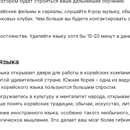
 котором будет строиться ваше дальнейшее обучение.
йские фильмы и сериалы, слушайте K-pop музыку, об
ыковых клубах. Чем больше вы будете контактировать 
постоянстве. Уделяйте языку хотя бы 15-20 минут в день
 языка
ыка открывает двери для работы в корейских компани
этой удивительной стране. Южная Корея – одна из вед
 корейского языка пользуются большим спросом.
огружаетесь в культуру и менталитет народа, открывае
ше понять корейские традиции, обычаи, искусство, лит
ние иностранного языка, особенно такого необычного,
огическое мышление. Это делает ваш мозг более гибки