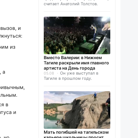
считает Анатолий Толстов.
вызов, и
лкнуться:
ним из
Вместо Валерии: в Нижнем
Тагиле раскрыли имя главного
артиста на День города
 а
Он уже выступал в
05.08
Тагиле в прошлом году.
ривычным,
альным.
я в
атуса и
Мать погибшей на тагильском
, но
карьере школьницы просит