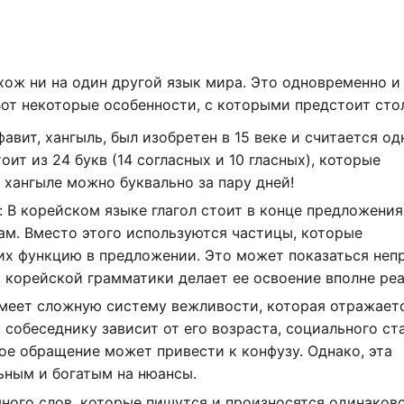
хож ни на один другой язык мира. Это одновременно и 
от некоторые особенности, с которыми предстоит сто
авит, хангыль, был изобретен в 15 веке и считается од
ит из 24 букв (14 согласных и 10 гласных), которые
 хангыле можно буквально за пару дней!
 В корейском языке глагол стоит в конце предложения,
м. Вместо этого используются частицы, которые
их функцию в предложении. Это может показаться неп
а корейской грамматики делает ее освоение вполне ре
меет сложную систему вежливости, которая отражаетс
собеседнику зависит от его возраста, социального ст
ое обращение может привести к конфузу. Однако, эта
ьным и богатым на нюансы.
ного слов, которые пишутся и произносятся одинаково