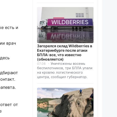
же есть и
ии врач
Загорелся склад Wildberries в
Екатеринбурге после атаки
БПЛА: все, что известно
Здесь
(обновляется)
Уничтожены восемь
07.08
беспилотников, три БПЛА упали
одбирают
на кровлю логистического
центра, сообщил губернатор.
онтакт.
апевта.
 ответ от
е