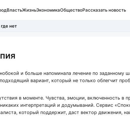
род
Власть
Жизнь
Экономика
Общество
Рассказать новость
 где нет
апия
нобокой и больше напоминала лечение по заданному ш
одходящий вариант, который не только облегчит проб
тствия в моменте. Чувства, эмоции, включенность в п
, никаких интерпретаций и додумываний. Сервис «Спок
листа, который поддержит, даст вектор движения, на