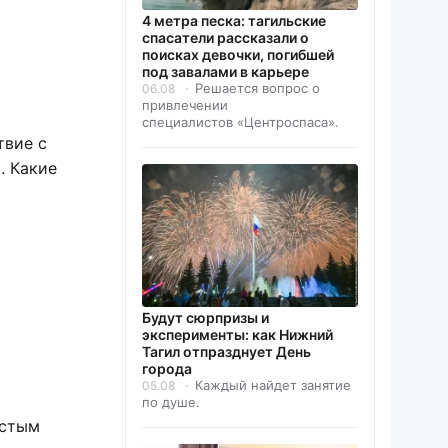
4 метра песка: тагильские
спасатели рассказали о
поисках девочки, погибшей
под завалами в карьере
Решается вопрос о
06.08
привлечении
специалистов «Центроспаса».
твие с
. Какие
Будут сюрпризы и
эксперименты: как Нижний
Тагил отпразднует День
города
Каждый найдет занятие
05.08
по душе.
устым