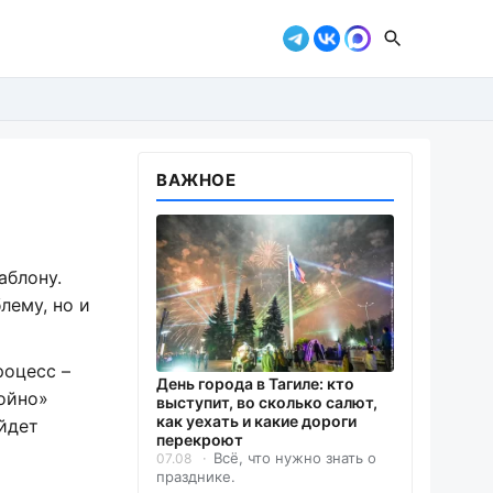
ВАЖНОЕ
аблону.
лему, но и
роцесс –
День города в Тагиле: кто
ойно»
выступит, во сколько салют,
как уехать и какие дороги
йдет
перекроют
Всё, что нужно знать о
07.08
празднике.