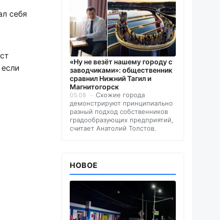
ал себя
ист
«Ну не везёт нашему городу с
 если
заводчиками»: общественник
сравнил Нижний Тагил и
Магнитогорск
Схожие города
05.08
демонстрируют принципиально
разный подход собственников
градообразующих предприятий,
считает Анатолий Толстов.
НОВОЕ