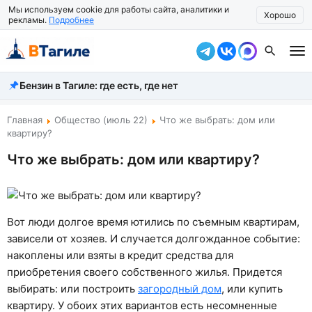
Мы используем cookie для работы сайта, аналитики и
Хорошо
рекламы.
Подробнее
Бензин в Тагиле: где есть, где нет
Все новости
Происшествия
Главная
Общество (июль 22)
Что же выбрать: дом или
квартиру?
Город
Что же выбрать: дом или квартиру?
Власть
Жизнь
Вот люди долгое время ютились по съемным квартирам,
Экономика
зависели от хозяев. И случается долгожданное событие:
накоплены или взяты в кредит средства для
Общество
приобретения своего собственного жилья. Придется
выбирать: или построить
Рассказать новость
загородный дом
, или купить
квартиру. У обоих этих вариантов есть несомненные