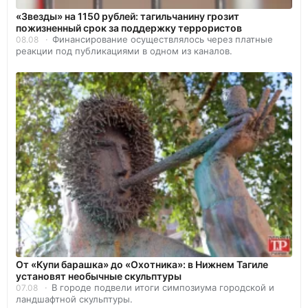
«Звезды» на 1150 рублей: тагильчанину грозит
пожизненный срок за поддержку террористов
Финансирование осуществлялось через платные
08.08
реакции под публикациями в одном из каналов.
От «Купи барашка» до «Охотника»: в Нижнем Тагиле
установят необычные скульптуры
В городе подвели итоги симпозиума городской и
07.08
ландшафтной скульптуры.