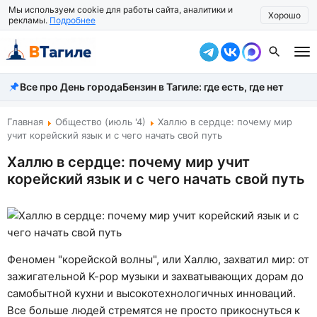
Мы используем cookie для работы сайта, аналитики и
Хорошо
рекламы.
Подробнее
Все про День города
Бензин в Тагиле: где есть, где нет
Все новости
Происшествия
Главная
Общество (июль '4)
Халлю в сердце: почему мир
учит корейский язык и с чего начать свой путь
Город
Халлю в сердце: почему мир учит
корейский язык и с чего начать свой путь
Власть
Жизнь
Экономика
Феномен "корейской волны", или Халлю, захватил мир: от
Общество
зажигательной K-pop музыки и захватывающих дорам до
самобытной кухни и высокотехнологичных инноваций.
Рассказать новость
Все больше людей стремятся не просто прикоснуться к