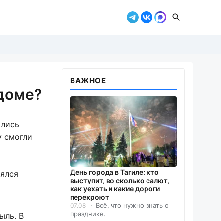
ВАЖНОЕ
доме?
ались
у смогли
День города в Тагиле: кто
лялся
выступит, во сколько салют,
как уехать и какие дороги
перекроют
Всё, что нужно знать о
07.08
празднике.
ыль. В