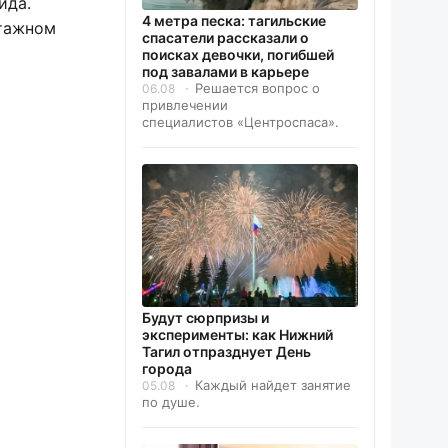
ида.
4 метра песка: тагильские
этажном
спасатели рассказали о
поисках девочки, погибшей
под завалами в карьере
Решается вопрос о
06.08
привлечении
специалистов «Центроспаса».
Будут сюрпризы и
эксперименты: как Нижний
Тагил отпразднует День
города
Каждый найдет занятие
05.08
по душе.