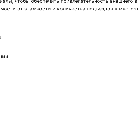
иалы, чтобы обеспечить привлекательность внешнего в
симости от этажности и количества подъездов в много
х
ции.