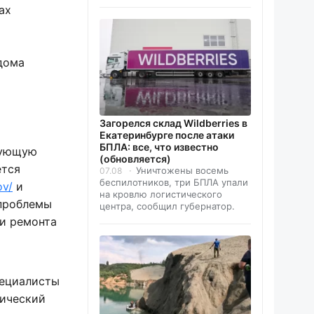
ах
дома
Загорелся склад Wildberries в
Екатеринбурге после атаки
БПЛА: все, что известно
вующую
(обновляется)
ется
Уничтожены восемь
07.08
беспилотников, три БПЛА упали
ov/
и
на кровлю логистического
 проблемы
центра, сообщил губернатор.
 и ремонта
пециалисты
тический