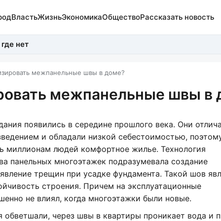
род
Власть
Жизнь
Экономика
Общество
Рассказать новость
 где нет
изировать межпанельные швы в доме?
ровать межпанельные швы в 
дания появились в середине прошлого века. Они отлич
ведением и обладали низкой себестоимостью, поэтом
ь миллионам людей комфортное жилье. Технология
ва панельных многоэтажек подразумевала создание
вление трещин при усадке фундамента. Такой шов яв
ойчивость строения. Причем на эксплуатационные
енно не влиял, когда многоэтажки были новые.
я обветшали, через швы в квартиры проникает вода и п