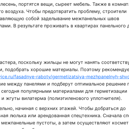
лесень, портятся вещи, сыреет мебель. Также в комнат
го воздуха. Чтобы предотвратить проблему, строители
тавляющую собой заделывание межпанельных швов
ми. В результате проживать в квартирах панельного 
астера, поскольку жильцы не могут нанять соответст
ки, подобрать хорошие материалы. Поэтому рекоменду
rvice.ru/fasadnye-raboty/germetizatsiya-mezhpanelnyh-shv
яние между панелями и подберут оптимальное решение
, сегодня популярными материалами для герметизации
и жгуты вилатерма (полиэтиленового уплотнителя).
льно, начиная с верхних этажей. Чтобы добраться до
ная люлька или арендованная спецтехника. Сначала с
 межпанельные пустоты, а затем осуществляют косме