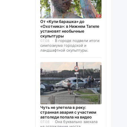
От «Купи барашка» до
«Охотника»: в Нижнем Тагиле
установят необычные
скульптуры
В городе подвели итоги
07.08
симпозиума городской и
ландшафтной скульптуры.
Чуть не улетела в реку:
странная авария с участием
автоледи попала на видео
Она буквально заехала
07.08
на ограждение моста.